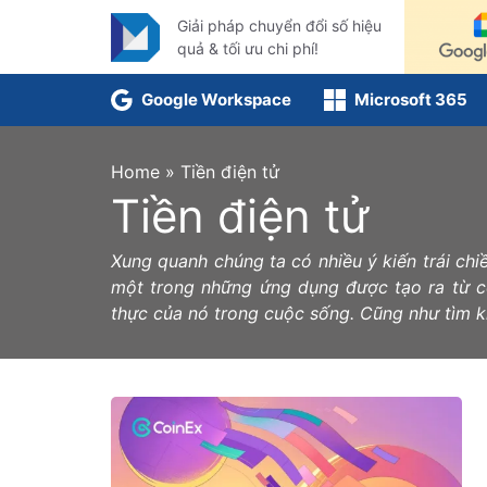
Skip
Giải pháp chuyển đổi số hiệu
to
quả & tối ưu chi phí!
content
Google Workspace
Microsoft 365
Home
»
Tiền điện tử
Tiền điện tử
Xung quanh chúng ta có nhiều ý kiến trái chiều
một trong những ứng dụng được tạo ra từ 
thực của nó trong cuộc sống. Cũng như tìm 