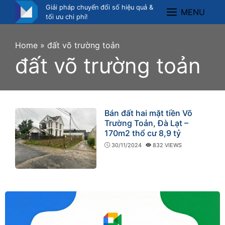
Skip
Giải pháp chuyển đổi số hiệu quả &
MENU
Menu
to
tối ưu chi phí!
content
Home
»
đất võ trường toản
đất võ trường toản
Bán đất hai mặt tiền Võ
Trường Toản, Đà Lạt –
170m2 thổ cư 8,9 tỷ
30/11/2024
832 VIEWS