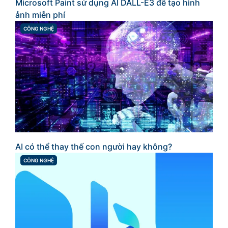
Microsoft Paint sử dụng AI DALL-E3 để tạo hình
ảnh miễn phí
CÔNG NGHỆ
CATEGORIES
AI có thể thay thế con người hay không?
CÔNG NGHỆ
CATEGORIES