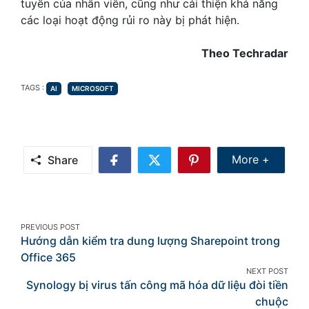
tuyến của nhân viên, cũng như cải thiện khả năng
các loại hoạt động rủi ro này bị phát hiện.
Theo Techradar
TAGS
TAGS :
AI
MICROSOFT
Share Mor
More +
Share
Share
Share
Share
on
on
on
Facebook
Twitter
Pinterest
Post
PREVIOUS POST
Hướng dẫn kiểm tra dung lượng Sharepoint trong
navigation
Office 365
NEXT POST
Synology bị virus tấn công mã hóa dữ liệu đòi tiền
chuộc