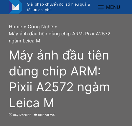
Skip
Giải pháp chuyển đổi số hiệu quả &
MENU
Menu
to
tối ưu chi phí!
content
Home
»
Công Nghệ
»
Máy ảnh đầu tiên dùng chip ARM: Pixii A2572
ngàm Leica M
Máy ảnh đầu tiên
dùng chip ARM:
Pixii A2572 ngàm
Leica M
06/12/2022
882 VIEWS