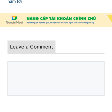
năm tới
Leave a Comment
Comment
Name
Email
Website