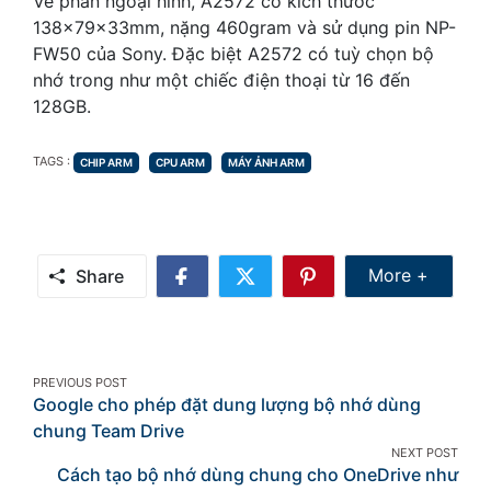
Về phần ngoại hình, A2572 có kích thước
138x79x33mm, nặng 460gram và sử dụng pin NP-
FW50 của Sony. Đặc biệt A2572 có tuỳ chọn bộ
nhớ trong như một chiếc điện thoại từ 16 đến
128GB.
TAGS
TAGS :
CHIP ARM
CPU ARM
MÁY ẢNH ARM
Share Mor
More +
Share
Share
Share
Share
on
on
on
Facebook
Twitter
Pinterest
Post
PREVIOUS POST
Google cho phép đặt dung lượng bộ nhớ dùng
navigation
chung Team Drive
NEXT POST
Cách tạo bộ nhớ dùng chung cho OneDrive như