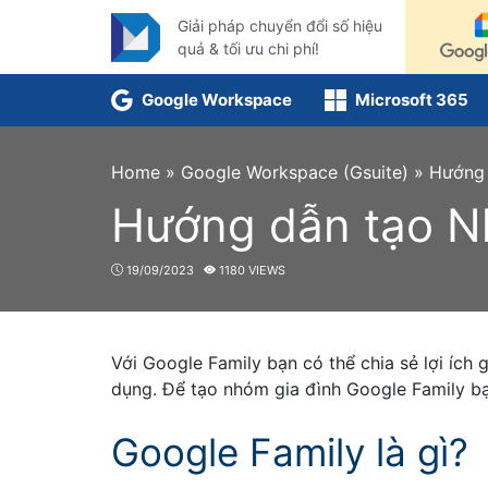
Skip
Giải pháp chuyển đổi số hiệu
to
quả & tối ưu chi phí!
content
Google Workspace
Microsoft 365
Home
»
Google Workspace (Gsuite)
»
Hướng 
Hướng dẫn tạo Nh
19/09/2023
1180 VIEWS
Với Google Family bạn có thể chia sẻ lợi ích
dụng. Để tạo nhóm gia đình Google Family b
Google Family là gì?