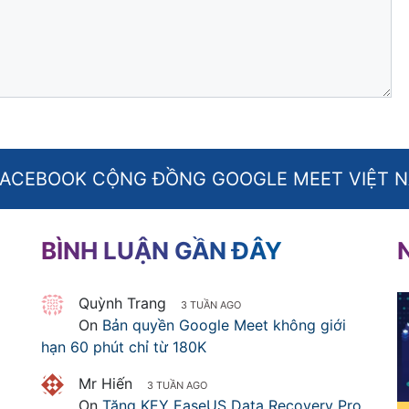
FACEBOOK CỘNG ĐỒNG GOOGLE MEET VIỆT 
BÌNH LUẬN GẦN ĐÂY
Quỳnh Trang
3 TUẦN AGO
On
Bản quyền Google Meet không giới
hạn 60 phút chỉ từ 180K
Mr Hiến
3 TUẦN AGO
On
Tặng KEY EaseUS Data Recovery Pro