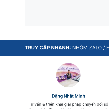
Name
Email
Website
TRUY CẬP NHANH:
NHÓM ZALO
/
Đặng Nhật Minh
Tư vấn & triển khai giải pháp chuyển đổi số