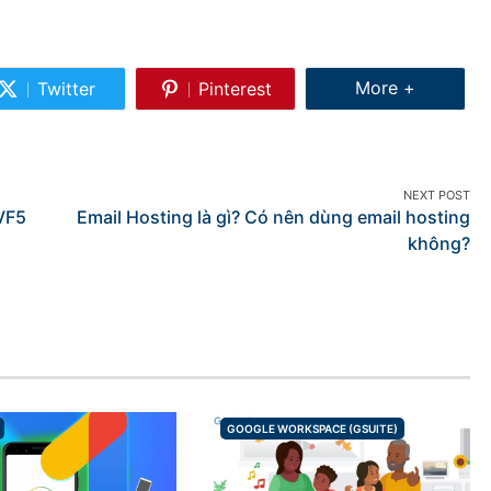
Share More
More +
Twitter
Pinterest
Share
Share
on
on
Twitter
Pinterest
NEXT POST
VF5
Email Hosting là gì? Có nên dùng email hosting
không?
GOOGLE WORKSPACE (GSUITE)
CATEGORIES