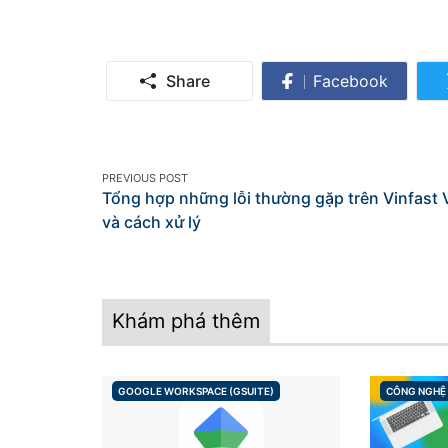
Share
Facebook
Share
on
Facebook
Post
PREVIOUS POST
Tổng hợp những lỗi thường gặp trên Vinfast 
navigation
và cách xử lý
Khám phá thêm
GOOGLE WORKSPACE (GSUITE)
CÔNG NGHỆ
CATEGORIES
CATEGORIES