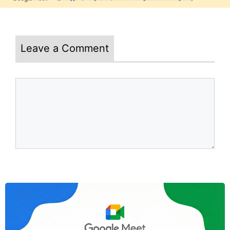
Leave a Comment
Comment
Name
Email
Website