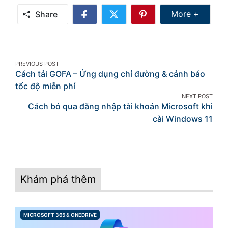
Share Mor
More +
Share
Share
Share
Share
on
on
on
Facebook
Twitter
Pinterest
Post
PREVIOUS POST
Cách tải GOFA – Ứng dụng chỉ đường & cảnh báo
navigation
tốc độ miễn phí
NEXT POST
Cách bỏ qua đăng nhập tài khoản Microsoft khi
cài Windows 11
Khám phá thêm
MICROSOFT 365 & ONEDRIVE
CATEGORIES