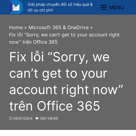
Skip
Giải pháp chuyển đổi số hiệu quả &
MENU
Menu
to
tối ưu chi phí!
content
Home
»
Microsoft 365 & OneDrive
»
Fix lỗi “Sorry, we can’t get to your account right
now” trên Office 365
Fix lỗi “Sorry, we
can’t get to your
account right now”
trên Office 365
09/07/2024
1361 VIEWS