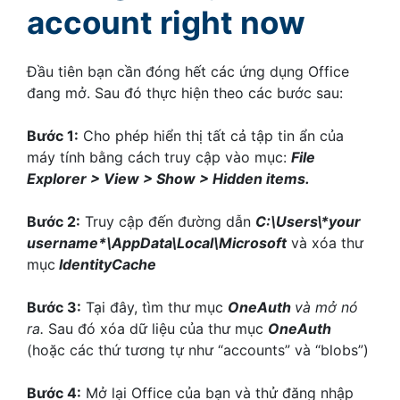
account right now
Đầu tiên bạn cần đóng hết các ứng dụng Office
đang mở. Sau đó thực hiện theo các bước sau:
Bước 1:
Cho phép hiển thị tất cả tập tin ẩn của
máy tính bằng cách truy cập vào mục:
File
Explorer > View > Show > Hidden items.
Bước 2:
Truy cập đến đường dẫn
C:\Users\*your
username*\AppData\Local\Microsoft
và xóa thư
mục
IdentityCache
Bước 3:
Tại đây, tìm thư mục
OneAuth
và mở nó
ra.
Sau đó xóa dữ liệu của thư mục
OneAuth
(hoặc các thứ tương tự như “accounts” và “blobs”)
Bước 4:
Mở lại Office của bạn và thử đăng nhập