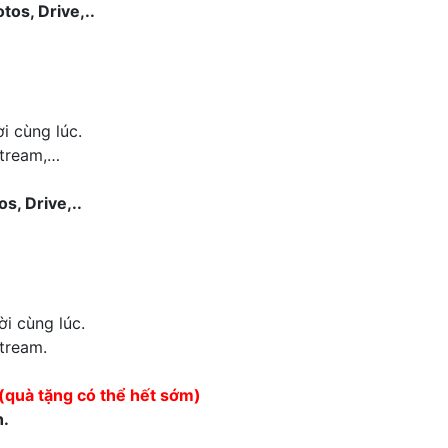
os, Drive,..
i cùng lúc.
stream,…
s, Drive,..
i cùng lúc.
stream.
(quà tặng có thể hết sớm)
h.