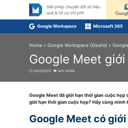
Skip
Giải pháp chuyển đổi số hiệu
to
quả & tối ưu chi phí!
content
Google Workspace
Microsoft 365
Home
»
Google Workspace (Gsuite)
»
Google
Google Meet giới 
13/03/2023
1401 VIEWS
Google Meet đã giới hạn thời gian cuộc họp đố
giới hạn thời gian cuộc họp? Hãy cùng mình
Google Meet có giới