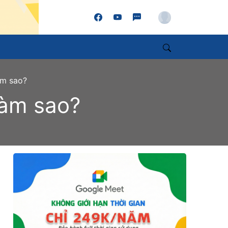
Account
Search
àm sao?
làm sao?