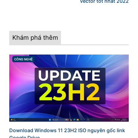
vector tốt nhất 2022
Khám phá thêm
CÔNG NGHỆ
CATEGORIES
Download Windows 11 23H2 ISO nguyên gốc link
Google Drive