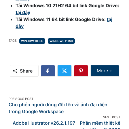
Tải Windows 10 21H2 64 bit link Google Drive:
tại đây
Tải Windows 11 64 bit link Google Drive:
tại
đây
TAGS
TAGS :
WINDOW 10 ISO
WINDOWS 11 ISO
Share Mor
More +
Share
Share
Share
Share
on
on
on
Facebook
Twitter
Pinterest
Post
PREVIOUS POST
Cho phép người dùng đổi tên và ảnh đại diện
navigation
trong Google Workspace
NEXT POST
Adobe Illustrator v26.2.1.197 – Phần mềm thiết kế