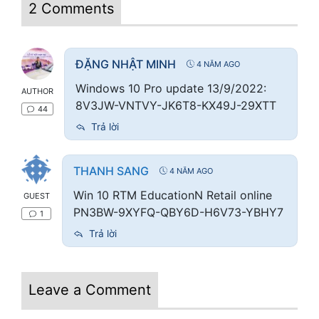
2 Comments
ĐẶNG NHẬT MINH
4 NĂM AGO
Windows 10 Pro update 13/9/2022:
AUTHOR
8V3JW-VNTVY-JK6T8-KX49J-29XTT
44
Trả lời
THANH SANG
4 NĂM AGO
Win 10 RTM EducationN Retail online
GUEST
PN3BW-9XYFQ-QBY6D-H6V73-YBHY7
1
Trả lời
Leave a Comment