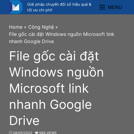
Skip
Giải pháp chuyển đổi số hiệu quả &
MENU
Menu
to
tối ưu chi phí!
content
Home
»
Công Nghệ
»
File gốc cài đặt Windows nguồn Microsoft link
nhanh Google Drive
File gốc cài đặt
Windows nguồn
Microsoft link
nhanh Google
Drive
08/05/2022
989 VIEWS