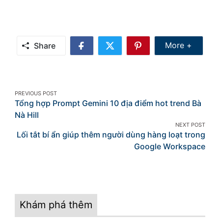
Share Mor
More +
Share
Share
Share
Share
on
on
on
Facebook
Twitter
Pinterest
Post
PREVIOUS POST
Tổng hợp Prompt Gemini 10 địa điểm hot trend Bà
navigation
Nà Hill
NEXT POST
Lối tắt bí ẩn giúp thêm người dùng hàng loạt trong
Google Workspace
Khám phá thêm