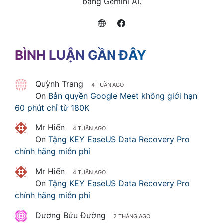
bằng Gemini AI.
BÌNH LUẬN GẦN ĐÂY
Quỳnh Trang
4 TUẦN AGO
On
Bản quyền Google Meet không giới hạn
60 phút chỉ từ 180K
Mr Hiến
4 TUẦN AGO
On
Tặng KEY EaseUS Data Recovery Pro
chính hãng miễn phí
Mr Hiến
4 TUẦN AGO
On
Tặng KEY EaseUS Data Recovery Pro
chính hãng miễn phí
Dương Bửu Đường
2 THÁNG AGO