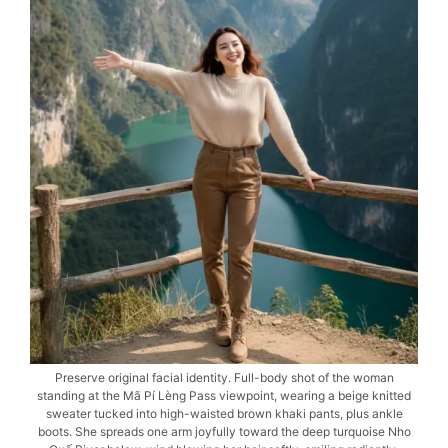
Preserve original facial identity. Full-body shot of the woman
standing at the Mã Pí Lèng Pass viewpoint, wearing a beige knitted
sweater tucked into high-waisted brown khaki pants, plus ankle
boots. She spreads one arm joyfully toward the deep turquoise Nho