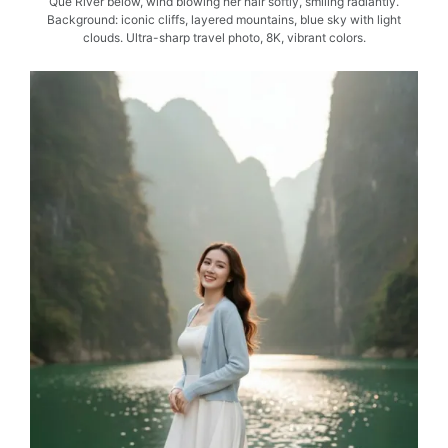
Quế River below, wind blowing her hair softly, smiling radiantly.
Background: iconic cliffs, layered mountains, blue sky with light
clouds. Ultra-sharp travel photo, 8K, vibrant colors.