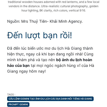
traditional wooden houses adorned with red lanterns, and a few local
vendors in the distance. Ultra-realistic cultural photography, golden
hour lighting, 8K clarity, rich colors, vertical 9:16.
Nguồn:
Mrs Thuỷ Tiên- Khải Minh Agency.
Đến lượt bạn rồi!
Đã đến lúc biến ước mơ du lịch Hà Giang thành
hiện thực, ngay cả khi bạn đang ngồi nhà! Cùng
mình khám phá và tạo nên
bộ ảnh du lịch hoàn
hảo của bạn
tại mọi ngóc ngách hùng vĩ của Hà
Giang ngay hôm nay!
TAGS
TAGS :
CÂU LỆNH GEMINI TẠO ẢNH DU LỊCH CÁC ĐỊA DANH NỔI TIẾNG HÀ GIANG
PROMPT GEMINI