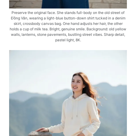
Preserve the original face. She stands full-body on the old street of
Đồng Văn, wearing a light-blue button-down shirt tucked in a denim
skirt, crossbody canvas bag. One hand adjusts her hair, the other
holds a cup of milk tea. Bright, genuine smile. Background: old yellow
walls, lanterns, stone pavements, bustling street vibes. Sharp detail,
pastel light, 8K.