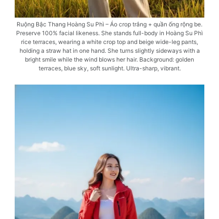
Ruộng Bậc Thang Hoàng Su Phì – Áo crop trắng + quần ống rộng be.
Preserve 100% facial likeness. She stands full-body in Hoàng Su Phì
rice terraces, wearing a white crop top and beige wide-leg pants,
holding a straw hat in one hand. She turns slightly sideways with a
bright smile while the wind blows her hair. Background: golden
terraces, blue sky, soft sunlight. Ultra-sharp, vibrant.