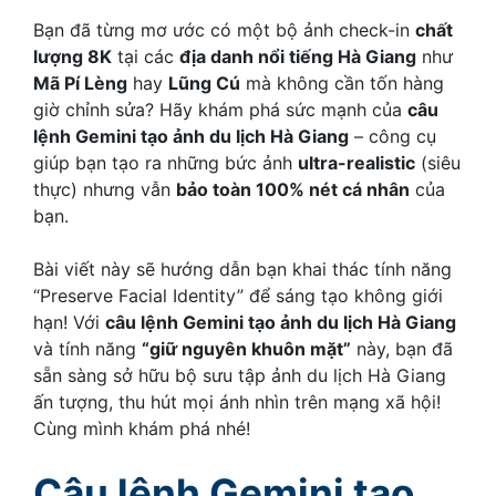
Bạn đã từng mơ ước có một bộ ảnh check-in
chất
lượng 8K
tại các
địa danh nổi tiếng Hà Giang
như
Mã Pí Lèng
hay
Lũng Cú
mà không cần tốn hàng
giờ chỉnh sửa? Hãy khám phá sức mạnh của
câu
lệnh Gemini tạo ảnh du lịch Hà Giang
– công cụ
giúp bạn tạo ra những bức ảnh
ultra-realistic
(siêu
thực) nhưng vẫn
bảo toàn 100% nét cá nhân
của
bạn.
Bài viết này sẽ hướng dẫn bạn khai thác tính năng
“Preserve Facial Identity” để sáng tạo không giới
hạn! Với
câu lệnh Gemini tạo ảnh du lịch Hà Giang
và tính năng
“giữ nguyên khuôn mặt”
này, bạn đã
sẵn sàng sở hữu bộ sưu tập ảnh du lịch Hà Giang
ấn tượng, thu hút mọi ánh nhìn trên mạng xã hội!
Cùng mình khám phá nhé!
Câu lệnh Gemini tạo