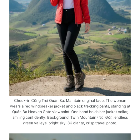
Check-in Cổng Trời Quản Bạ. Maintain original face. The woman
wears a red windbreaker jacket and black trekking pants, standing at
Quản Bạ Heaven Gate viewpoint. One hand holds her jacket collar,
smiling confidently. Background: Twin Mountain (Núi Đôi), endless
green valleys, bright sky. 8K clarity, crisp travel photo.