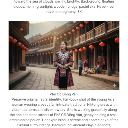
toward the sea of clouds, smiling brightly. Background: floating
clouds, morning sunlight, wooden bridge, pastel sky. Hyper-real
travel photography, 8K.
Phố Cổ Đồng Văn.
Preserve original facial identity. Full-body shot of the young Asian
woman wearing a beautiful, intricate traditional H’Mong dress with
vibrant patterns and silver jewelry. She is walking gracefully along
the ancient stone streets of Phố Cổ Đồng Văn, gently holding a small
embroidered pouch. Her expression is serene and appreciative of the
cultural surroundings. Background: ancient clay-tiled roofs,