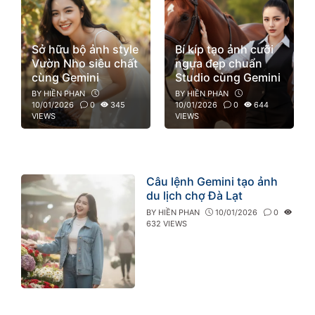
Sở hữu bộ ảnh style
Bí kíp tạo ảnh cưỡi
Vườn Nho siêu chất
ngựa đẹp chuẩn
cùng Gemini
Studio cùng Gemini
BY
HIỀN PHAN
BY
HIỀN PHAN
10/01/2026
0
345
10/01/2026
0
644
VIEWS
VIEWS
Câu lệnh Gemini tạo ảnh
du lịch chợ Đà Lạt
BY
HIỀN PHAN
10/01/2026
0
632 VIEWS