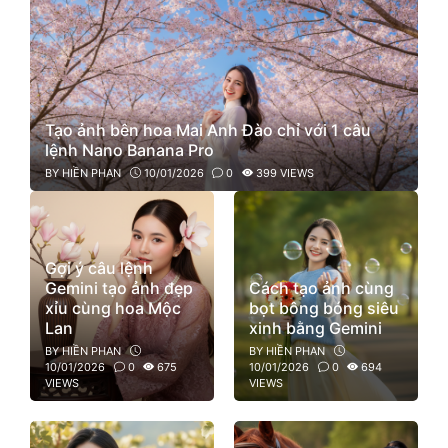
Tạo ảnh bên hoa Mai Anh Đào chỉ với 1 câu
lệnh Nano Banana Pro
BY
HIỀN PHAN
10/01/2026
0
399 VIEWS
Gợi ý câu lệnh
Gemini tạo ảnh đẹp
Cách tạo ảnh cùng
xỉu cùng hoa Mộc
bọt bông bóng siêu
Lan
xinh bằng Gemini
BY
HIỀN PHAN
BY
HIỀN PHAN
10/01/2026
0
675
10/01/2026
0
694
VIEWS
VIEWS