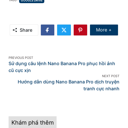
TAGS :
GOOGLE DRIVE
Share Mor
More +
Share
Share
Share
Share
on
on
on
Facebook
Twitter
Pinterest
Post
PREVIOUS POST
Sử dụng câu lệnh Nano Banana Pro phục hồi ảnh
navigation
cũ cực xịn
NEXT POST
Hướng dẫn dùng Nano Banana Pro dịch truyện
tranh cực nhanh
Khám phá thêm