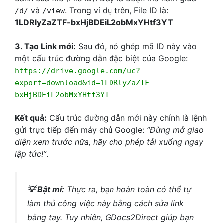
và
. Trong ví dụ trên, File ID là:
/d/
/view
1LDRlyZaZTF-bxHjBDEiL2obMxYHtf3YT
3. Tạo Link mới:
Sau đó, nó ghép mã ID này vào
một cấu trúc đường dẫn đặc biệt của Google:
https://drive.google.com/uc?
export=download&id=1LDRlyZaZTF-
bxHjBDEiL2obMxYHtf3YT
Kết quả:
Cấu trúc đường dẫn mới này chính là lệnh
gửi trực tiếp đến máy chủ Google:
“Đừng mở giao
diện xem trước nữa, hãy cho phép tải xuống ngay
lập tức!”
.
💡 Bật mí:
Thực ra, bạn hoàn toàn có thể tự
làm thủ công việc này bằng cách sửa link
bằng tay. Tuy nhiên, GDocs2Direct giúp bạn