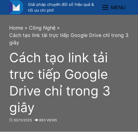
Skip
Giải pháp chuyển đổi số hiệu quả &
MENU
Menu
to
tối ưu chi phí!
content
Home
»
Công Nghệ
»
Cách tạo link tải trực tiếp Google Drive chỉ trong 3
giây
Cách tạo link tải
trực tiếp Google
Drive chỉ trong 3
giây
30/11/2025
893 VIEWS