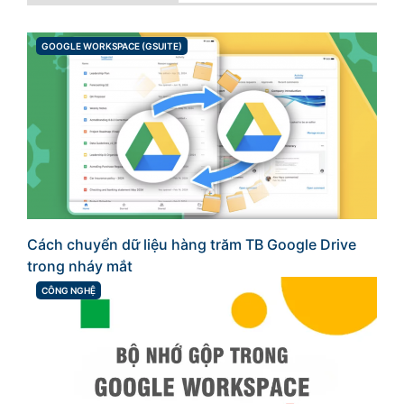
GOOGLE WORKSPACE (GSUITE)
CATEGORIES
Cách chuyển dữ liệu hàng trăm TB Google Drive
trong nháy mắt
CÔNG NGHỆ
CATEGORIES