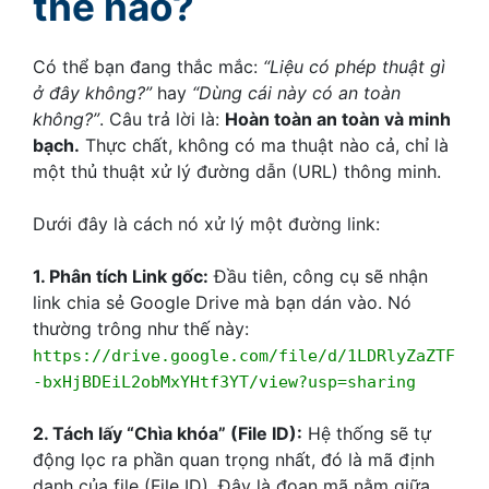
thế nào?
Có thể bạn đang thắc mắc:
“Liệu có phép thuật gì
ở đây không?”
hay
“Dùng cái này có an toàn
không?”
. Câu trả lời là:
Hoàn toàn an toàn và minh
bạch.
Thực chất, không có ma thuật nào cả, chỉ là
một thủ thuật xử lý đường dẫn (URL) thông minh.
Dưới đây là cách nó xử lý một đường link:
1. Phân tích Link gốc:
Đầu tiên, công cụ sẽ nhận
link chia sẻ Google Drive mà bạn dán vào. Nó
thường trông như thế này:
https://drive.google.com/file/d/1LDRlyZaZTF
-bxHjBDEiL2obMxYHtf3YT/view?usp=sharing
2. Tách lấy “Chìa khóa” (File ID):
Hệ thống sẽ tự
động lọc ra phần quan trọng nhất, đó là mã định
danh của file (File ID). Đây là đoạn mã nằm giữa