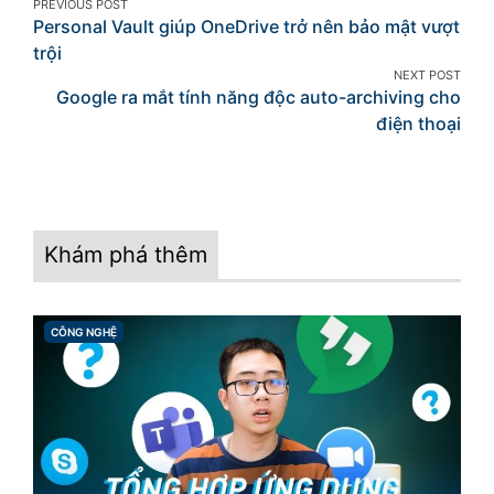
Post
PREVIOUS POST
Personal Vault giúp OneDrive trở nên bảo mật vượt
navigation
trội
NEXT POST
Google ra mắt tính năng độc auto-archiving cho
điện thoại
Khám phá thêm
CÔNG NGHỆ
CATEGORIES