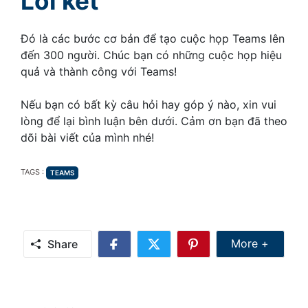
Lời kết
Đó là các bước cơ bản để tạo cuộc họp Teams lên
đến 300 người. Chúc bạn có những cuộc họp hiệu
quả và thành công với Teams!
Nếu bạn có bất kỳ câu hỏi hay góp ý nào, xin vui
lòng để lại bình luận bên dưới. Cảm ơn bạn đã theo
dõi bài viết của mình nhé!
TAGS
TAGS :
TEAMS
Share Mor
More +
Share
Share
Share
Share
on
on
on
Facebook
Twitter
Pinterest