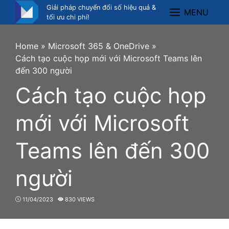
Skip
Giải pháp chuyển đổi số hiệu quả &
MENU
Menu
to
tối ưu chi phí!
content
Home
»
Microsoft 365 & OneDrive
»
Cách tạo cuộc họp mới với Microsoft Teams lên
đến 300 người
Cách tạo cuộc họp
mới với Microsoft
Teams lên đến 300
người
11/04/2023
830 VIEWS