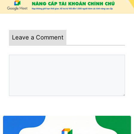
Leave a Comment
Comment
Name
Email
Website