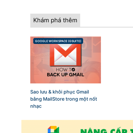
Khám phá thêm
GOOGLE WORKSPACE (GSUITE)
CATEGORIES
Sao lưu & khôi phục Gmail
bằng MailStore trong một nốt
nhạc