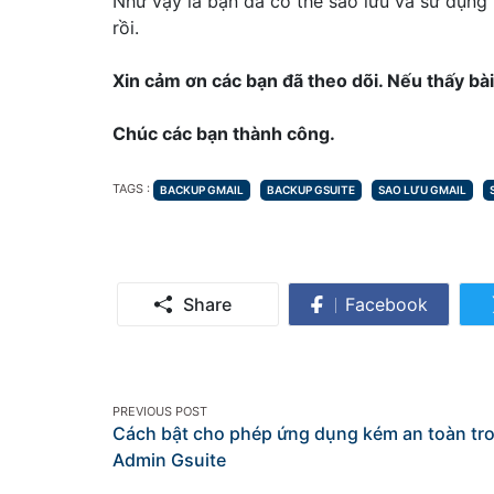
Như vậy là bạn đã có thể sao lưu và sử dụng 
rồi.
Xin cảm ơn các bạn đã theo dõi. Nếu thấy bài
Chúc các bạn thành công.
TAGS
TAGS :
BACKUP GMAIL
BACKUP GSUITE
SAO LƯU GMAIL
Share
Facebook
Share
on
Facebook
Post
PREVIOUS POST
Cách bật cho phép ứng dụng kém an toàn tr
navigation
Admin Gsuite