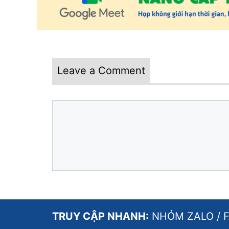
Leave a Comment
Comment
Name
Email
Website
TRUY CẬP NHANH:
NHÓM ZALO
/