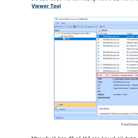
Viewer Tool
FreeViewe