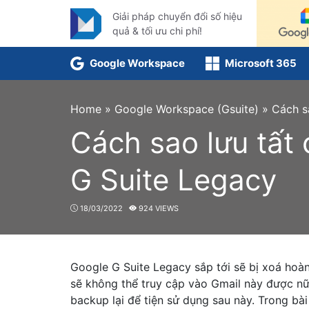
Skip
Giải pháp chuyển đổi số hiệu
to
quả & tối ưu chi phí!
content
Google Workspace
Microsoft 365
Home
»
Google Workspace (Gsuite)
»
Cách s
Cách sao lưu tất 
G Suite Legacy
18/03/2022
924 VIEWS
Google G Suite Legacy sắp tới sẽ bị xoá hoàn
sẽ không thể truy cập vào Gmail này được nữ
backup lại để tiện sử dụng sau này. Trong bà