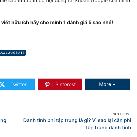
file sao lưu toàn bộ nội dung tài khoản Google của mình
 viết hữu ích hãy cho mình 1 đánh giá 5 sao nhé!
SAO LƯU GSUITE
Share More
More +
Twitter
Pinterest
Share
Share
on
on
Twitter
Pinterest
NEXT POST
ong
Danh tính phi tập trung là gì? Vì sao lại cần phi
tập trung danh tính