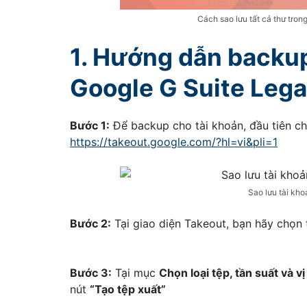
Cách sao lưu tất cả thư tron
1. Hướng dẫn backup
Google G Suite Leg
Bước 1:
Để backup cho tài khoản, đầu tiên ch
https://takeout.google.com/?hl=vi&pli=1
Sao lưu tài kh
Bước 2:
Tại giao diện Takeout, bạn hãy chọn 
Bước 3:
Tại mục
Chọn loại tệp, tần suất và vị 
nút
“Tạo tệp xuất”