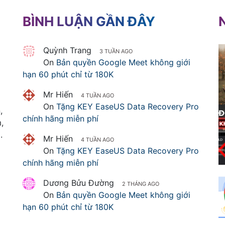
BÌNH LUẬN GẦN ĐÂY
Quỳnh Trang
3 TUẦN AGO
On
Bản quyền Google Meet không giới
hạn 60 phút chỉ từ 180K
Mr Hiến
4 TUẦN AGO
On
Tặng KEY EaseUS Data Recovery Pro
,
chính hãng miễn phí
,
.
Mr Hiến
4 TUẦN AGO
On
Tặng KEY EaseUS Data Recovery Pro
chính hãng miễn phí
Dương Bửu Đường
2 THÁNG AGO
On
Bản quyền Google Meet không giới
hạn 60 phút chỉ từ 180K