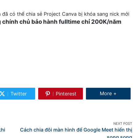
 đã có thể chia sẻ Project Canva bị khóa sang nick mới
 chính chủ bảo hành fulltime chỉ 200K/năm
Share More
More +
Twitter
Pinterest
Share
Share
on
on
Twitter
Pinterest
NEXT POST
khi
Cách chia đôi màn hình để Google Meet hiển thị
song song