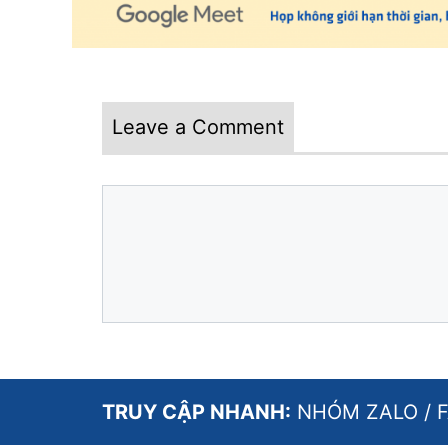
Leave a Comment
Comment
Name
Email
Website
TRUY CẬP NHANH:
NHÓM ZALO
/