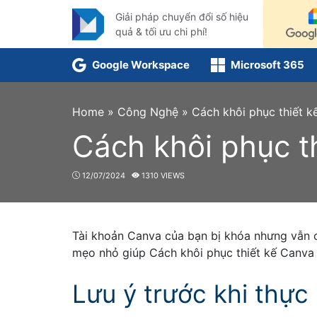
Skip
Giải pháp chuyển đổi số hiệu
to
quả & tối ưu chi phí!
content
Google Workspace
Microsoft 365
Home
»
Công Nghệ
»
Cách khôi phục thiết k
Cách khôi phục th
12/07/2024
1310 VIEWS
Tài khoản Canva của bạn bị khóa nhưng vẫn c
mẹo nhỏ giúp Cách khôi phục thiết kế Canva k
Lưu ý trước khi thực