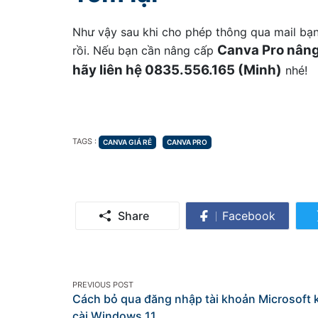
Như vậy sau khi cho phép thông qua mail bạn
Canva Pro nâng
rồi. Nếu bạn cần nâng cấp
hãy liên hệ 0835.556.165 (Minh)
nhé!
TAGS
TAGS :
CANVA GIÁ RẺ
CANVA PRO
Share
Facebook
Share
on
Facebook
Post
PREVIOUS POST
Cách bỏ qua đăng nhập tài khoản Microsoft 
navigation
cài Windows 11