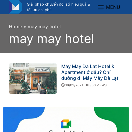
Skip
Giải pháp chuyển đổi số hiệu quả &
MENU
Menu
to
tối ưu chi phí!
content
Home
»
may may hotel
may may hotel
May May Da Lat Hotel &
Apartment ở đâu? Chỉ
đường đi Mây Mây Đà Lạt
16/03/2021
856 VIEWS