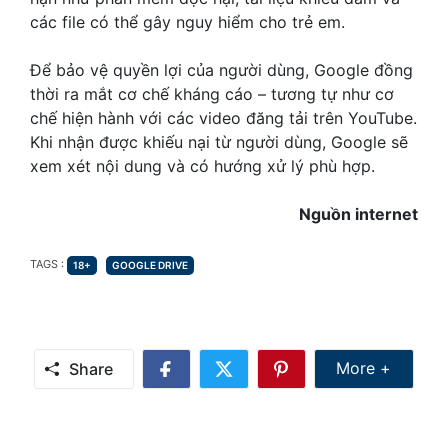
các file có thể gây nguy hiểm cho trẻ em.
Để bảo vệ quyền lợi của người dùng, Google đồng
thời ra mắt cơ chế kháng cáo – tương tự như cơ
chế hiện hành với các video đăng tải trên YouTube.
Khi nhận được khiếu nại từ người dùng, Google sẽ
xem xét nội dung và có hướng xử lý phù hợp.
Nguồn internet
TAGS
TAGS :
18+
GOOGLE DRIVE
Share Mor
More +
Share
Share
Share
Share
on
on
on
Facebook
Twitter
Pinterest