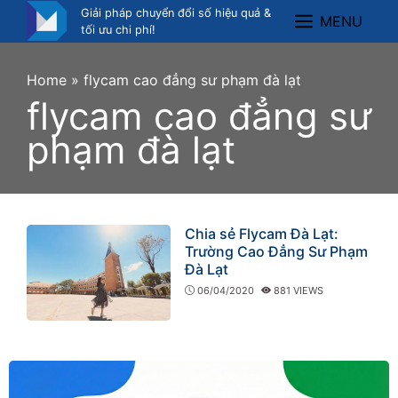
Skip
Giải pháp chuyển đổi số hiệu quả &
MENU
Menu
to
tối ưu chi phí!
content
Home
»
flycam cao đẳng sư phạm đà lạt
flycam cao đẳng sư
phạm đà lạt
Chia sẻ Flycam Đà Lạt:
Trường Cao Đẳng Sư Phạm
Đà Lạt
06/04/2020
881 VIEWS