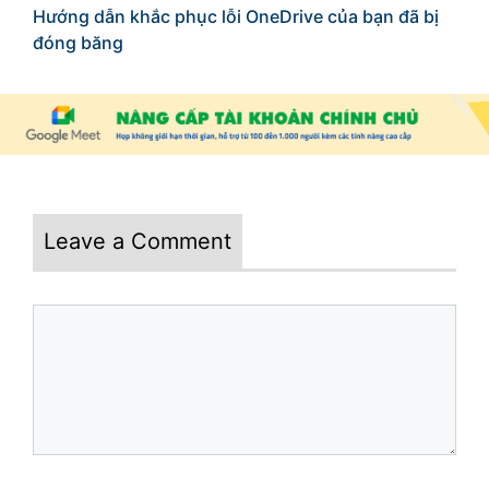
Hướng dẫn khắc phục lỗi OneDrive của bạn đã bị
đóng băng
Leave a Comment
Comment
Name
Email
Website