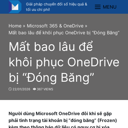
Skip
Giải pháp chuyển đổi số hiệu quả &
MENU
Menu
to
tối ưu chi phí!
content
Home
»
Microsoft 365 & OneDrive
»
Mất bao lâu để khôi phục OneDrive bị “Đóng Băng”
Mất bao lâu để
khôi phục OneDrive
bị “Đóng Băng”
22/01/2026
367 VIEWS
Người dùng Microsoft OneDrive đôi khi sẽ gặp
phải tình trạng tài khoản bị “đóng băng” (Frozen)
kèm theo thông báo dữ liệu có nguy cơ bị xóa.