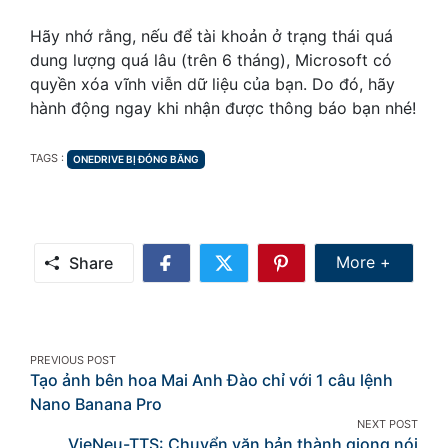
Hãy nhớ rằng, nếu để tài khoản ở trạng thái quá
dung lượng quá lâu (trên 6 tháng), Microsoft có
quyền xóa vĩnh viễn dữ liệu của bạn. Do đó, hãy
hành động ngay khi nhận được thông báo bạn nhé!
TAGS
TAGS :
ONEDRIVE BỊ ĐÓNG BĂNG
Share Mor
More +
Share
Share
Share
Share
on
on
on
Facebook
Twitter
Pinterest
Post
PREVIOUS POST
Tạo ảnh bên hoa Mai Anh Đào chỉ với 1 câu lệnh
navigation
Nano Banana Pro
NEXT POST
VieNeu-TTS: Chuyển văn bản thành giọng nói