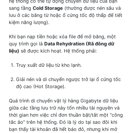
hệ thống có thể tự động chuyển dữ liệu của bạn
sang tầng
Cold Storage
(thường được nén sâu và
lưu ở các băng từ hoặc ổ cứng tốc độ thấp để tiết
kiệm năng lượng).
Khi bạn nạp tiền hoặc xóa file để mở băng, một
quy trình gọi là
Data Rehydration (Rã đông dữ
liệu)
sẽ được kích hoạt. Hệ thống phải:
Truy xuất dữ liệu từ kho lạnh.
Giải nén và di chuyển ngược trở lại ổ cứng tốc
độ cao (Hot Storage).
Quá trình di chuyển vật lý hàng Gigabyte dữ liệu
giữa các tầng lưu trữ này tốn nhiều tài nguyên và
thời gian hơn việc chỉ đơn thuần bật/tắt một “công
tắc ảo” trên hệ thống. Đó là lý do tại sao đôi khi
bạn thấy tài khoản đã hết báo đỏ, nhưng khi mở