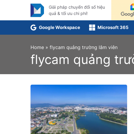
Skip
Giải pháp chuyển đổi số hiệu
to
quả & tối ưu chi phí!
content
Google Workspace
Microsoft 365
Home
»
flycam quảng trường lâm viên
flycam quảng trư